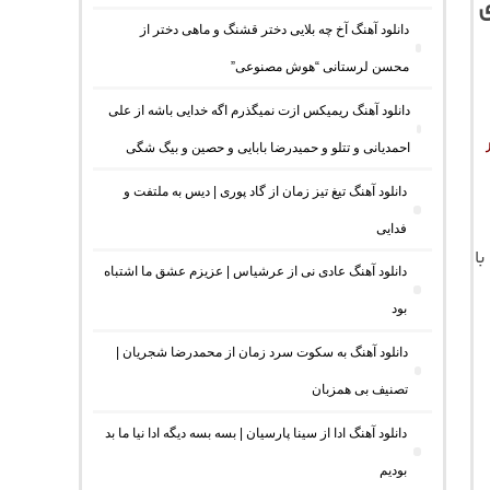
ی
دانلود آهنگ آخ چه بلایی دختر قشنگ و ماهی دختر از
محسن لرستانی “هوش مصنوعی”
دانلود آهنگ ریمیکس ازت نمیگذرم اگه خدایی باشه از علی
احمدیانی و تتلو و حمیدرضا بابایی و حصین و بیگ شگی
دانلود آهنگ تیغ تیز زمان از گاد پوری | دیس به ملتفت و
فدایی
دانلود آهنگ عادی نی از عرشیاس | عزیزم عشق ما اشتباه
بود
دانلود آهنگ به سکوت سرد زمان از محمدرضا شجریان |
تصنیف بی همزبان
دانلود آهنگ ادا از سینا پارسیان | بسه بسه دیگه ادا نیا ما بد
بودیم