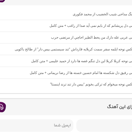
اهنگ مداحی شیب الخضیب از محمد فکوری
حی دل پریشانم که از بابم نمی آید صدا از راغب + متن کامل
احی عربی عله دارك من يحط الطير احاچي از مرتضی حرب
یکس نوحه ایلمه سفر سمت کربلایه قارداش “تند سیستمی بیس دار” از طالح باکویی
حی نوحه کربلا کربلا این دل تنگم غصه ها دارد از حمید علیمی + متن کامل
حی رفیق دل شکسته ها امام حسین خسته ها از رضا نریمانی + متن کامل
یکس نوحه میخوام که ترکی بخونم “بیس دار تند ترند اینستا”
رای این آهنگ