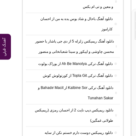
و معین و تی ام بکس
دانلود آهنگ باحال و شاد بوس بده به من از احسان
کاراموز
آهنگ قبلی
دانلود آهنگ ریمیکس زلزله 5 از دی جی یاشار با حضور
محسن چاوشی و اپیکور و سینا شعبانخانی و منصور
دانلود آهنگ ترکی Ah Be Manolya از بوراک بولوت
دانلود آهنگ ترکی Topla Git از کورتولوش کوش
دانلود آهنگ ترکی Kalbine Sor از Bahadır Macit و
Tunahan Sakar
دانلود ریمیکس دیپ نایت 2 از احسان رمزی (ریمیکس
طولانی غمگین)
دانلود ریمیکس دوست دارم خستم نکن از سایه