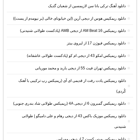
دانلود آهنگ ترکی بانا سن لازیمسین از شعبان گدیک
دانلود ریمکیس هوس از دیجی آرین (این خیابونای خالی (بر نیومدم از پست))
دانلود ریمیکس AM Beat 16 از دیجی AMB (پادکست طولانی شنیدنی)
دانلود ریمیکس فیوژن 17 از لیروی بیتز
دانلود ریمیکس امکو 43 از دیجی ام کو (پادکست طولانی عاشقانه)
دانلود ریمیکس تهران فیت 55 از دیجی باربد و محمد موریانی
دانلود ریمیکس یادت رفت از قدیمی ای آی (ریمیکس رپ ترکیبی با آهنک
کُردی)
دانلود ریمیکس گمبرون 6 از دیجی 4A (ریمیکس طولانی شاد بندری جنوبی)
دانلود ریمیکس موزیک باکس 43 از دیجی رهام و علی دامیگو | طولانی
شنیدنی
دانلود ریمیکس مینی کست 7 از دیجی مهراس