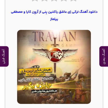
دانلود آهنگ ترکی اِی عاشق یاکتین بِنی از آروِن کایا و مصطفی
ییلماز
آهنگ بعدی
آهنگ قبلی