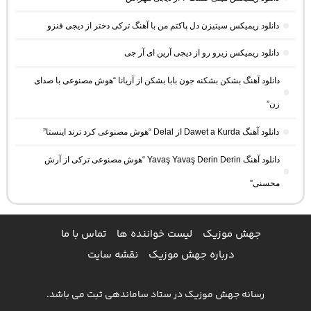
دانلود ریمیکس سیتیزن دل پاکتم من با آهنگ ترکی دختر از دیجی فنزو
دانلود ریمیکس زیرو رو از دیجی آرین ای آر جی
دانلود آهنگ بشکن بشکنه جون بابا بشکن از آریانا “هوش مصنوعی با صدای
زن”
دانلود آهنگ Dawet a Kurda از Delal “هوش مصنوعی کرد ترند اینستا”
دانلود آهنگ Yavaş Yavaş Derin Derin “هوش مصنوعی ترکی از آرش
محسنی”
جهش موزیک
لیست خواننده ها
تماس با ما
درباره جهش موزیک
نقشه سایت
رسانه جهش موزیک در ستاد ساماندهی ثبت می باشد.