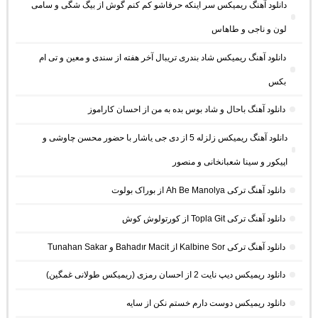
دانلود آهنگ ریمیکس سر اینکه حرفاشو کم کنم گوش از بیگ شگی و سامی
لون و ناجی و طاهاس
دانلود آهنگ ریمیکس شاد بندری تریبال آخر هفته از سندی و معین و تی ام
بکس
دانلود آهنگ باحال و شاد بوس بده به من از احسان کاراموز
دانلود آهنگ ریمیکس زلزله 5 از دی جی یاشار با حضور محسن چاوشی و
اپیکور و سینا شعبانخانی و منصور
دانلود آهنگ ترکی Ah Be Manolya از بوراک بولوت
دانلود آهنگ ترکی Topla Git از کورتولوش کوش
دانلود آهنگ ترکی Kalbine Sor از Bahadır Macit و Tunahan Sakar
دانلود ریمیکس دیپ نایت 2 از احسان رمزی (ریمیکس طولانی غمگین)
دانلود ریمیکس دوست دارم خستم نکن از سایه