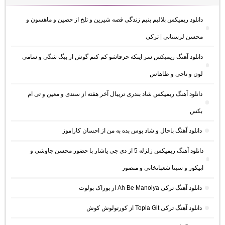
دانلود ریمیکس بلالیم بنیم زندگی قصه شیرین و تلخ از حصین و ماهسون و
محسن لرستانی | ترکی
دانلود آهنگ ریمیکس سر اینکه حرفاشو کم کنم گوش از بیگ شگی و سامی
لون و ناجی و طاهاس
دانلود آهنگ ریمیکس شاد بندری تریبال آخر هفته از سندی و معین و تی ام
بکس
دانلود آهنگ باحال و شاد بوس بده به من از احسان کاراموز
دانلود آهنگ ریمیکس زلزله 5 از دی جی یاشار با حضور محسن چاوشی و
اپیکور و سینا شعبانخانی و منصور
دانلود آهنگ ترکی Ah Be Manolya از بوراک بولوت
دانلود آهنگ ترکی Topla Git از کورتولوش کوش