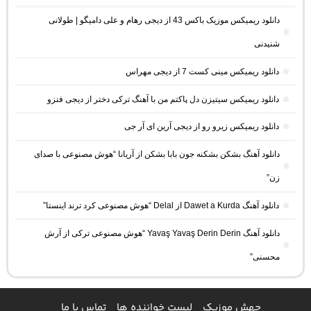
دانلود ریمیکس موزیک باکس 43 از دیجی رهام و علی دامیگو | طولانی
شنیدنی
دانلود ریمیکس مینی کست 7 از دیجی مهراس
دانلود ریمیکس سیتیزن دل پاکتم من با آهنگ ترکی دختر از دیجی فنزو
دانلود ریمیکس زیرو رو از دیجی آرین ای آر جی
دانلود آهنگ بشکن بشکنه جون بابا بشکن از آریانا “هوش مصنوعی با صدای
زن”
دانلود آهنگ Dawet a Kurda از Delal “هوش مصنوعی کرد ترند اینستا”
دانلود آهنگ Yavaş Yavaş Derin Derin “هوش مصنوعی ترکی از آرش
محسنی”
جهش موزیک
لیست خواننده ها
تماس با ما