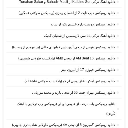
دانلود آهنگ ترکی Kalbine Sor از Bahadır Macit و Tunahan Sakar
دانلود ریمیکس دیپ نایت 2 از احسان رمزی (ریمیکس طولانی غمگین)
دانلود ریمیکس دوست دارم خستم نکن از سایه
دانلود آهنگ ترکی بانا سن لازیمسین از شعبان گدیک
دانلود ریمکیس هوس از دیجی آرین (این خیابونای خالی (بر نیومدم از پست))
دانلود ریمیکس AM Beat 16 از دیجی AMB (پادکست طولانی شنیدنی)
دانلود ریمیکس فیوژن 17 از لیروی بیتز
دانلود ریمیکس امکو 43 از دیجی ام کو (پادکست طولانی عاشقانه)
دانلود ریمیکس تهران فیت 55 از دیجی باربد و محمد موریانی
دانلود ریمیکس یادت رفت از قدیمی ای آی (ریمیکس رپ ترکیبی با آهنک
کُردی)
دانلود ریمیکس گمبرون 6 از دیجی 4A (ریمیکس طولانی شاد بندری جنوبی)