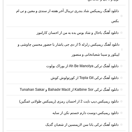
دانلود آهنگ ریمیکس شاد بندری تریبال آخر هفته از سندی و معین و تی ام
بکس
دانلود آهنگ باحال و شاد بوس بده به من از احسان کاراموز
دانلود آهنگ ریمیکس زلزله 5 از دی جی یاشار با حضور محسن چاوشی و
اپیکور و سینا شعبانخانی و منصور
دانلود آهنگ ترکی Ah Be Manolya از بوراک بولوت
دانلود آهنگ ترکی Topla Git از کورتولوش کوش
دانلود آهنگ ترکی Kalbine Sor از Bahadır Macit و Tunahan Sakar
دانلود ریمیکس دیپ نایت 2 از احسان رمزی (ریمیکس طولانی غمگین)
دانلود ریمیکس دوست دارم خستم نکن از سایه
دانلود آهنگ ترکی بانا سن لازیمسین از شعبان گدیک