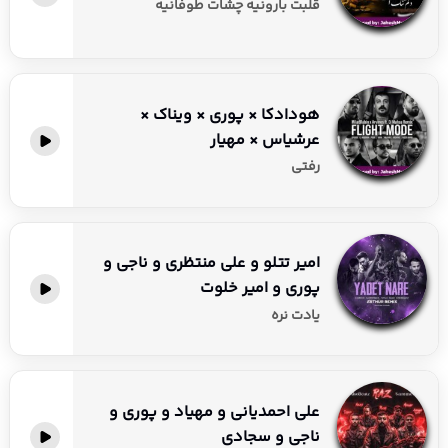
قلبت بارونیه چشات طوفانیه
هودادکا × پوری × ویناک ×
عرشیاس × مهیار
رفتی
امیر تتلو و علی منتظری و ناجی و
پوری و امیر خلوت
یادت نره
علی احمدیانی و مهیاد و پوری و
ناجی و سجادی