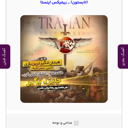
(تابستون) _ ریمیکس اینستا
آهنگ بعدی
آهنگ قبلی
مداحی و نوحه