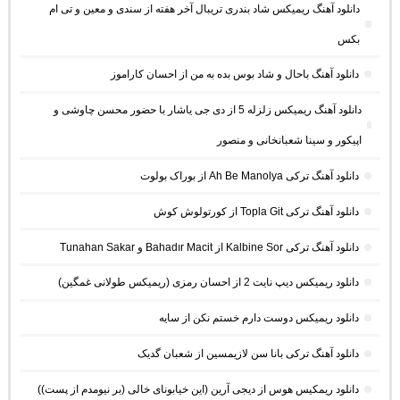
دانلود آهنگ ریمیکس شاد بندری تریبال آخر هفته از سندی و معین و تی ام
بکس
دانلود آهنگ باحال و شاد بوس بده به من از احسان کاراموز
دانلود آهنگ ریمیکس زلزله 5 از دی جی یاشار با حضور محسن چاوشی و
اپیکور و سینا شعبانخانی و منصور
دانلود آهنگ ترکی Ah Be Manolya از بوراک بولوت
دانلود آهنگ ترکی Topla Git از کورتولوش کوش
دانلود آهنگ ترکی Kalbine Sor از Bahadır Macit و Tunahan Sakar
دانلود ریمیکس دیپ نایت 2 از احسان رمزی (ریمیکس طولانی غمگین)
دانلود ریمیکس دوست دارم خستم نکن از سایه
دانلود آهنگ ترکی بانا سن لازیمسین از شعبان گدیک
دانلود ریمکیس هوس از دیجی آرین (این خیابونای خالی (بر نیومدم از پست))